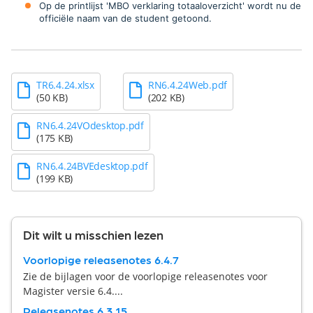
Op de printlijst 'MBO verklaring totaaloverzicht' wordt nu de
officiële naam van de student getoond.
TR6.4.24.xlsx
RN6.4.24Web.pdf
(50 KB)
(202 KB)
RN6.4.24VOdesktop.pdf
(175 KB)
RN6.4.24BVEdesktop.pdf
(199 KB)
Dit wilt u misschien lezen
Voorlopige releasenotes 6.4.7
Zie de bijlagen voor de voorlopige releasenotes voor
Magister versie 6.4....
Releasenotes 6.3.15