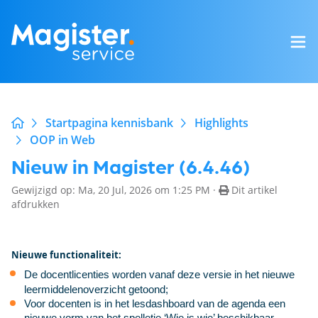
Startpagina kennisbank
Highlights
OOP in Web
Nieuw in Magister (6.4.46)
Gewijzigd op: Ma, 20 Jul, 2026 om 1:25 PM ·
Dit artikel
afdrukken
Nieuwe functionaliteit:
De docentlicenties worden vanaf deze versie in het nieuwe
leermiddelenoverzicht getoond;
Voor docenten is in het lesdashboard van de agenda een
nieuwe vorm van het spelletje ‘Wie is wie’ beschikbaar.